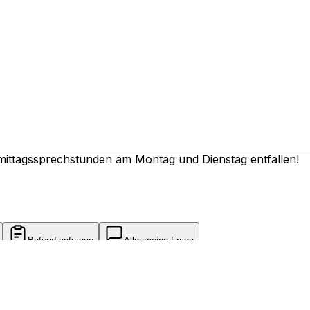
 online
mittagssprechstunden am Montag und Dienstag entfallen!
Befund anfragen
Allgemeine Frage