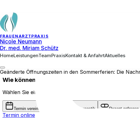
Zum Hauptinhalt springen
FRAUENARZTPRAXIS
Nicole Neumann
Dr. med. Miriam Schütz
Home
Leistungen
Team
Praxis
Kontakt & Anfahrt
Aktuelles
Termin
Frauenarztpraxis am Schnoor
Geänderte Öffnungszeiten in den Sommerferien: Die Nach
Wie können wir helfen?
Wählen Sie eine Kategorie:
Termin vereinbaren
Pränataldiagnostik
Rezept anfragen
Termin online