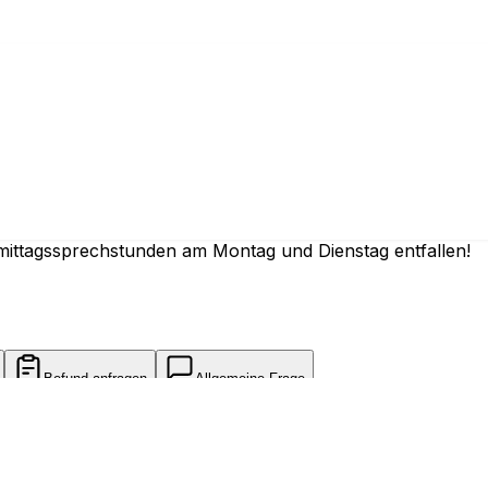
 online
mittagssprechstunden am Montag und Dienstag entfallen!
Befund anfragen
Allgemeine Frage